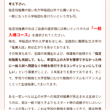
考え下さい。
指定校推薦の狙い先が早稲田以外でも構いません。
一般になったら早稲田も受けたいという方も可。
「一般
指定校推薦がほぼご自身の選択肢には無いというかたは
入魂コース」
を選択されてください。
現在、早稲田大学の入学者をはじめ、全国的に難関私立大学の
「推薦入試」枠は広がりを見せております。
その現実もあり、全国の受講生および、保護者の皆様から「
指定
校推薦も見越して、もし、希望以上の大学を獲得できなかった時
に一般入試へ問題なく作戦を移行できるコンディションにしてほ
しい
」という需要がここ２、３年高まりを見せております。そこ
で、学校での勉強と大学受験にむけた勉強のリズムをバランスよ
くとって生徒指導してまいります。
ある一定レベル以上の大学への指定校推薦が見込まれる生徒とい
うのは、実は一般で狙う子よりもスタート時の成績がだいぶいい
ケースが多いです。これは学校の勉強を頑張ってきて、提出物等