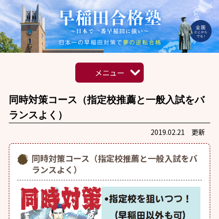
メニュー
HOME
同時対策コース（指定校推薦と一般入試をバ
ランスよく）
指導内容
2019.02.21 更新
合格への道のり
同時対策コース（指定校推薦と一般入試をバ
実力講師陣
ランスよく）
合格実績
強制自習オプション