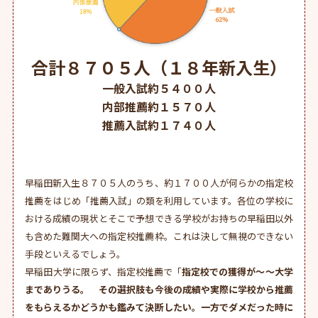
合計８７０５人（１８年新入生）
一般入試約５４００人
内部推薦約１５７０人
推薦入試約１７４０人
早稲田新入生８７０５人のうち、約１７００人が何らかの指定校
推薦をはじめ「推薦入試」の類を利用しています。各位の学校に
おける成績の現状とそこで予想できる学校がお持ちの早稲田以外
も含めた難関大への指定校推薦枠。これは決して無視のできない
手段といえるでしょう。
早稲田大学に限らず、指定校推薦で「
指定校での獲得が～～大学
までありうる。 その選択肢も今後の成績や実際に学校から推薦
をもらえるかどうかも鑑みて決断したい。一方でダメだった時に