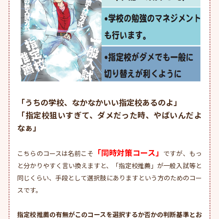
よくある質問
合格体験記
保護者•浪人生の
皆様へ
高2生の方へ
「うちの学校、なかなかいい指定校あるのよ」
「指定校狙いすぎて、ダメだった時、やばいんだよ
料金詳細
なぁ」
お問い合わせ&
「同時対策コース」
こちらのコースは名前こそ
ですが、もっ
入塾の流れ
と分かりやすく言い換えますと、「指定校推薦」が一般入試等と
同じくらい、手段として選択肢にありますという方のためのコー
スです。
指定校推薦の有無がこのコースを選択するか否かの判断基準とお